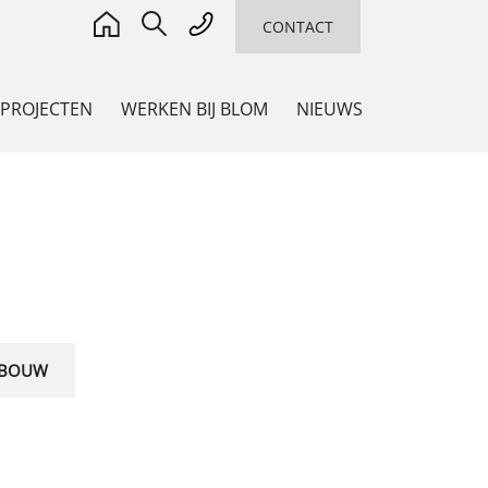
CONTACT
 PROJECTEN
WERKEN BIJ BLOM
NIEUWS
ADVIES
Adviseur en Co-maker
,
ming
n
BOUW