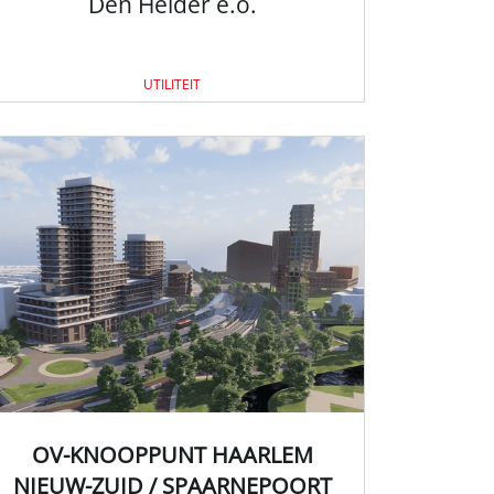
Den Helder e.o.
UTILITEIT
OV-KNOOPPUNT HAARLEM
NIEUW-ZUID / SPAARNEPOORT