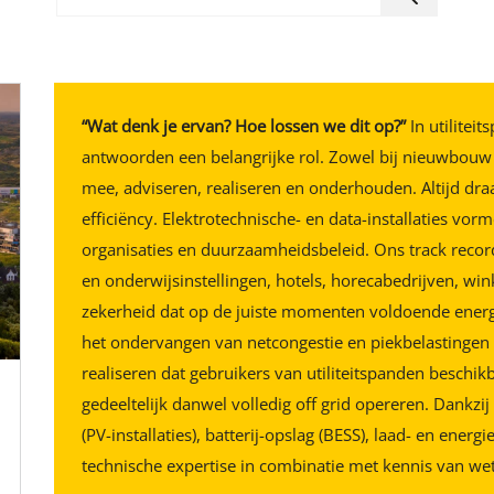
Werkgebied
“Wat denk je ervan? Hoe lossen we dit op?”
In utilitei
antwoorden een belangrijke rol. Zowel bij nieuwbouw 
mee, adviseren, realiseren en onderhouden. Altijd dra
efficiëncy. Elektrotechnische- en data-installaties vo
organisaties en duurzaamheidsbeleid. Ons track recor
en onderwijsinstellingen, hotels, horecabedrijven, wi
zekerheid dat op de juiste momenten voldoende energi
het ondervangen van netcongestie en piekbelastingen
realiseren dat gebruikers van utiliteitspanden beschik
gedeeltelijk danwel volledig off grid opereren. Dankz
(PV-installaties), batterij-opslag (BESS), laad- en e
technische expertise in combinatie met kennis van wet