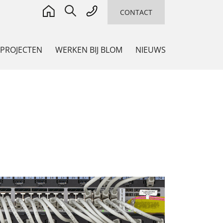
CONTACT
 PROJECTEN
WERKEN BIJ BLOM
NIEUWS
ADVIES
Adviseur en Co-maker
,
ming
n