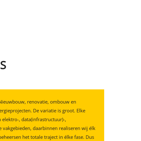
S
. Nieuwbouw, renovatie, ombouw en
gieprojecten. De variatie is groot. Elke
lektro-, data(infrastructuur)-,
e vakgebieden, daarbinnen realiseren wij élk
heersen het totale traject in élke fase. Dus