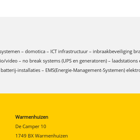
tingssystemen – domotica – ICT infrastructuur – inbraakbeveiliging
ideo – no break systems (UPS en generatoren) – laadstations ele
 batterij-installaties – EMS(Energie-Management-Systemen) elektro
Warmenhuizen
De Camper 10
1749 BX Warmenhuizen