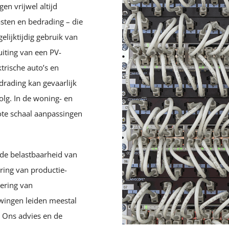
en vrijwel altijd
Werkgebied
sten en bedrading – die
elijktijdig gebruik van
uiting van een PV-
ktrische auto’s en
drading kan gevaarlijk
olg. In de woning- en
rote schaal aanpassingen
k de belastbaarheid van
ering van productie-
dering van
wingen leiden meestal
e. Ons advies en de