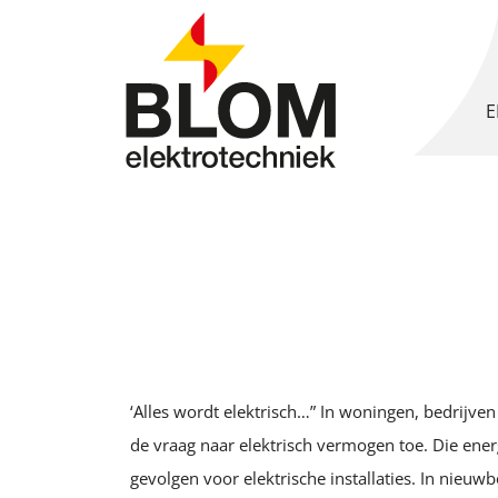
E
P
R
B
W
A
R
B
R
S
W
W
k
U
O
l
E
‘Alles wordt elektrisch…” In woningen, bedrijven
de vraag naar elektrisch vermogen toe. Die energ
gevolgen voor elektrische installaties. In nieu