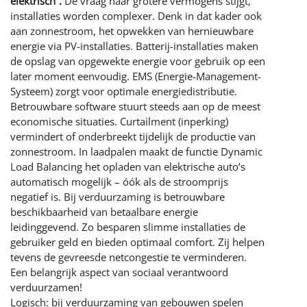
elektrisch”.
De vraag naar grotere vermogens stijgt,
installaties worden complexer. Denk in dat kader ook
aan zonnestroom, het opwekken van hernieuwbare
energie via PV-installaties. Batterij-installaties maken
de opslag van opgewekte energie voor gebruik op een
later moment eenvoudig. EMS (Energie-Management-
Systeem) zorgt voor optimale energiedistributie.
Betrouwbare software stuurt steeds aan op de meest
economische situaties. Curtailment (inperking)
vermindert of onderbreekt tijdelijk de productie van
zonnestroom. In laadpalen maakt de functie Dynamic
Load Balancing het opladen van elektrische auto’s
automatisch mogelijk – óók als de stroomprijs
negatief is. Bij verduurzaming is betrouwbare
beschikbaarheid van betaalbare energie
leidinggevend. Zo besparen slimme installaties de
gebruiker geld en bieden optimaal comfort. Zij helpen
tevens de gevreesde netcongestie te verminderen.
Een belangrijk aspect van sociaal verantwoord
verduurzamen!
Logisch: bij verduurzaming van gebouwen spelen