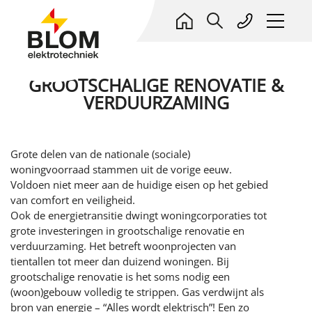
GROOTSCHALIGE RENOVATIE &
ELEKTROTECHNIEK
VERDUURZAMING
PROJECTEN
ONDERHOUD & SERVICE
Alle projecten
Grote delen van de nationale (sociale)
OVER ONS
REFERENTIES
Woningbouw
woningvoorraad stammen uit de vorige eeuw.
HIGH END PROJECTEN
Kort profiel
Voldoen niet meer aan de huidige eisen op het gebied
Referenties Onderhoud, Service & Beheer
ADVIES
Utiliteit
WAT WIJ DOEN
BLOM HIGH END PROJECTEN
Deelnemingen
van comfort en veiligheid.
WERKEN BIJ BLOM
Energieprojecten
Adviseur en Co-maker
Ook de energietransitie dwingt woningcorporaties tot
Onderhoud, Service & Energiebeheer
Denken en doen
Realiseert absolute High End woon- en
grote investeringen in grootschalige renovatie en
Nieuwbouw
WERKEN BIJ BLOM
Blom opleidingen
woon/werkprojecten. Plus kleinschalige high end
verduurzaming. Het betreft woonprojecten van
NIEUWS
utiliteitsprojecten. Non plus ultra in comfort, luxe,
Renovatie & verduurzaming
tientallen tot meer dan duizend woningen. Bij
Installaties en systemen
Blom Banenkiezer
LEREN BIJ BLOM
high tech. Elektrotechniek, beveiliging, domotica/ict.
grootschalige renovatie is het soms nodig een
Installaties aanpassen
CloudCrest
Waarom werken bij Blom?
CONTACT
(woon)gebouw volledig te strippen. Gas verdwijnt als
BBL/BOL Leerwerkplek
Elektrokeuringen
Dalux
Open sollicitaties
bron van energie – “Alles wordt elektrisch”! Een zo