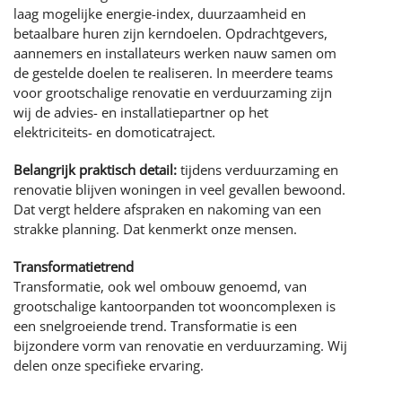
Stageplaats
NAAR DE WEBSITE
Contracten
laag mogelijke energie-index, duurzaamheid en
Kwaliteitszorg
Intern opleiden en doorgroeien
betaalbare huren zijn kerndoelen. Opdrachtgevers,
LEAN bouwen
aannemers en installateurs werken nauw samen om
Blom opleidingen
Werkgebied
de gestelde doelen te realiseren. In meerdere teams
voor grootschalige renovatie en verduurzaming zijn
wij de advies- en installatiepartner op het
elektriciteits- en domoticatraject.
Belangrijk praktisch detail:
tijdens verduurzaming en
renovatie blijven woningen in veel gevallen bewoond.
Dat vergt heldere afspraken en nakoming van een
strakke planning. Dat kenmerkt onze mensen.
Transformatietrend
Transformatie, ook wel ombouw genoemd, van
grootschalige kantoorpanden tot wooncomplexen is
een snelgroeiende trend. Transformatie is een
bijzondere vorm van renovatie en verduurzaming. Wij
delen onze specifieke ervaring.