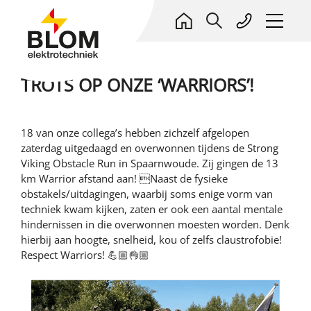
TROTS OP ONZE ‘WARRIORS’!
ELEKTROTECHNIEK
PROJECTEN
18 van onze collega’s hebben zichzelf afgelopen
ONDERHOUD & SERVICE
Alle projecten
zaterdag uitgedaagd en overwonnen tijdens de Strong
OVER ONS
Viking Obstacle Run in Spaarnwoude. Zij gingen de 13
REFERENTIES
Woningbouw
HIGH END PROJECTEN
Kort profiel
km Warrior afstand aan! Naast de fysieke
Referenties Onderhoud, Service & Beheer
ADVIES
Utiliteit
obstakels/uitdagingen, waarbij soms enige vorm van
WAT WIJ DOEN
BLOM HIGH END PROJECTEN
Deelnemingen
techniek kwam kijken, zaten er ook een aantal mentale
WERKEN BIJ BLOM
Energieprojecten
Adviseur en Co-maker
Onderhoud, Service & Energiebeheer
Denken en doen
hindernissen in die overwonnen moesten worden. Denk
Realiseert absolute High End woon- en
Nieuwbouw
hierbij aan hoogte, snelheid, kou of zelfs claustrofobie!
WERKEN BIJ BLOM
Blom opleidingen
woon/werkprojecten. Plus kleinschalige high end
NIEUWS
Respect Warriors! 💪🏼👌🏼
utiliteitsprojecten. Non plus ultra in comfort, luxe,
Renovatie & verduurzaming
Installaties en systemen
Blom Banenkiezer
LEREN BIJ BLOM
high tech. Elektrotechniek, beveiliging, domotica/ict.
Installaties aanpassen
CloudCrest
Waarom werken bij Blom?
CONTACT
BBL/BOL Leerwerkplek
Elektrokeuringen
Dalux
Open sollicitaties