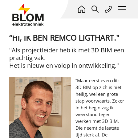
“HI, IK BEN REMCO LIGTHART."
ELEKTROTECHNIEK
"Als projectleider heb ik met 3D BIM een
PROJECTEN
prachtig vak.
ONDERHOUD & SERVICE
Het is nieuw en volop in ontwikkeling."
Alle projecten
OVER ONS
REFERENTIES
Woningbouw
HIGH END PROJECTEN
Kort profiel
“Maar eerst even dit:
Referenties Onderhoud, Service & Beheer
ADVIES
Utiliteit
WAT WIJ DOEN
3D BIM op zich is niet
BLOM HIGH END PROJECTEN
Deelnemingen
WERKEN BIJ BLOM
Energieprojecten
Adviseur en Co-maker
heilig, wel een grote
Onderhoud, Service & Energiebeheer
Denken en doen
Realiseert absolute High End woon- en
stap voorwaarts. Zeker
Nieuwbouw
WERKEN BIJ BLOM
Blom opleidingen
woon/werkprojecten. Plus kleinschalige high end
in het begin zag ik
NIEUWS
utiliteitsprojecten. Non plus ultra in comfort, luxe,
Renovatie & verduurzaming
weerstand tegen
Installaties en systemen
Blom Banenkiezer
LEREN BIJ BLOM
high tech. Elektrotechniek, beveiliging, domotica/ict.
werken met 3D BIM.
Installaties aanpassen
CloudCrest
Waarom werken bij Blom?
CONTACT
Die neemt de laatste
BBL/BOL Leerwerkplek
Elektrokeuringen
Dalux
Open sollicitaties
tijd sterk af. De