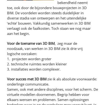
Stageplaats
NAAR DE WEBSITE
bekendheid neemt
Contracten
Kwaliteitszorg
toe, ook door de bijzondere bouwprojecten in 3D
Intern opleiden en doorgroeien
LEAN bouwen
BIM. De voordelen worden steeds duidelijker in
Blom opleidingen
diverse stadia van ontwerpen en het uiteindelijke
Werkgebied
‘echte’ bouwen. Vakkundig samenwerken in 3D BIM
verlaagt ook de faalkosten. Toch staan we nog maar
aan het begin.
Voor de toename van 3D BIM
, zeg maar de
noodzaak, van werken in 3D BIM zie ik drie vrij
logische oorzaken:
1. projecten worden groter
2. technische ruimtes worden kleiner
3. installaties worden complexer.
Voor succes met 3D BIM
zie ik als absolute voorwaarde:
onderlinge communicatie.
Samen, ook met andere disciplines, voor het scherm. De
virtuele modellen doornemen. Begrip hebben voor
elkaars wensen en problemen. Samen oplossingen
bedenken waar je op de werkvloer mee vooruit kunt. Ja,