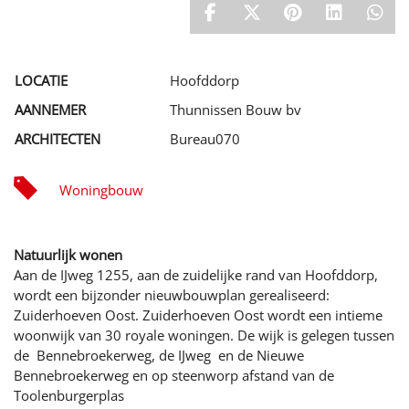
Stageplaats
NAAR DE WEBSITE
Contracten
Kwaliteitszorg
Intern opleiden en doorgroeien
LEAN bouwen
Blom opleidingen
Werkgebied
LOCATIE
Hoofddorp
AANNEMER
Thunnissen Bouw bv
ARCHITECTEN
Bureau070
Woningbouw
Natuurlijk wonen
Aan de IJweg 1255, aan de zuidelijke rand van Hoofddorp,
wordt een bijzonder nieuwbouwplan gerealiseerd:
Zuiderhoeven Oost. Zuiderhoeven Oost wordt een intieme
woonwijk van 30 royale woningen. De wijk is gelegen tussen
de Bennebroekerweg, de IJweg en de Nieuwe
Bennebroekerweg en op steenworp afstand van de
Toolenburgerplas