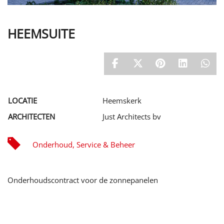
Stageplaats
NAAR DE WEBSITE
Contracten
Kwaliteitszorg
Intern opleiden en doorgroeien
LEAN bouwen
HEEMSUITE
Blom opleidingen
Werkgebied
LOCATIE
Heemskerk
ARCHITECTEN
Just Architects bv
Onderhoud, Service & Beheer
Onderhoudscontract voor de zonnepanelen