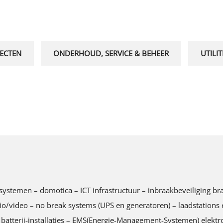
ECTEN
ONDERHOUD, SERVICE & BEHEER
UTILIT
tingssystemen – domotica – ICT infrastructuur – inbraakbeveiliging
ideo – no break systems (UPS en generatoren) – laadstations ele
 batterij-installaties – EMS(Energie-Management-Systemen) elektro