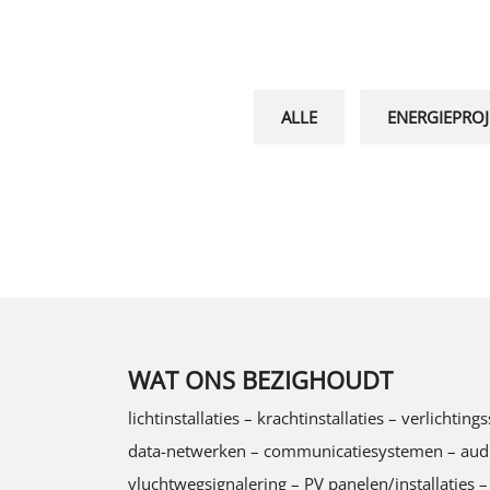
ALLE
ENERGIEPROJ
WAT ONS BEZIGHOUDT
lichtinstallaties – krachtinstallaties – verlich
data-netwerken – communicatiesystemen – audio/v
vluchtwegsignalering – PV panelen/installaties –