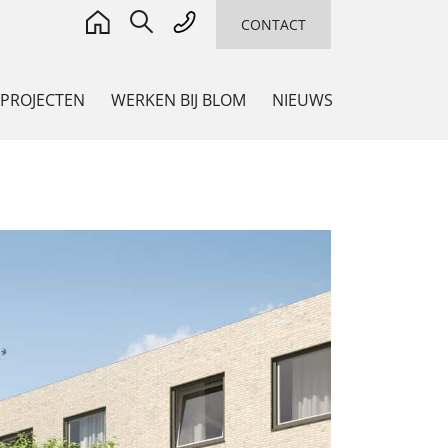
CONTACT
 PROJECTEN
WERKEN BIJ BLOM
NIEUWS
ADVIES
Adviseur en Co-maker
,
ming
n