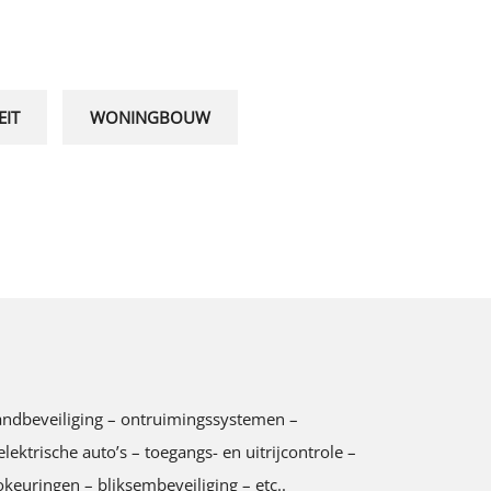
EIT
WONINGBOUW
 brandbeveiliging – ontruimingssystemen –
ktrische auto’s – toegangs- en uitrijcontrole –
keuringen – bliksembeveiliging – etc..