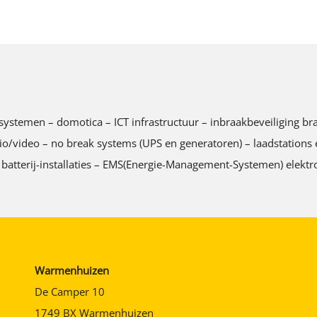
tingssystemen – domotica – ICT infrastructuur – inbraakbeveiliging
ideo – no break systems (UPS en generatoren) – laadstations ele
 batterij-installaties – EMS(Energie-Management-Systemen) elektro
Warmenhuizen
De Camper 10
1749 BX Warmenhuizen