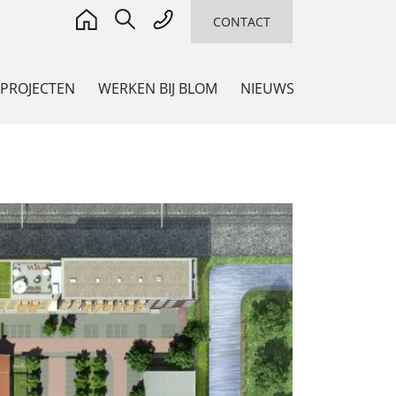
CONTACT
 PROJECTEN
WERKEN BIJ BLOM
NIEUWS
ADVIES
Adviseur en Co-maker
,
ming
n