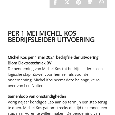
Stageplaats
NAAR DE WEBSITE
Contracten
Kwaliteitszorg
Intern opleiden en doorgroeien
LEAN bouwen
Blom opleidingen
Werkgebied
PER 1 MEI MICHEL KOS
BEDRIJFSLEIDER UITVOERING
Michel Kos per 1 mei 2021 bedrijfsleider uitvoering
Blom Elektrotechniek BV
De benoeming van Michel Kos tot bedrijfsleider is een
logische stap. Zowel voor hemzelf als voor de
onderneming. Michel Kos neemt deze belangrijke rol
over van Leo Nolten.
Samenloop van omstandigheden
Vorig najaar kondigde Leo aan op termijn een stap terug
te doen. Michel Kos gaf omstreeks die tijd te kennen een
stap naar voren te willen maken. De benoeming van