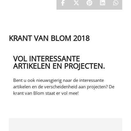
Stageplaats
NAAR DE WEBSITE
Contracten
Kwaliteitszorg
Intern opleiden en doorgroeien
LEAN bouwen
Blom opleidingen
Werkgebied
KRANT VAN BLOM 2018
VOL INTERESSANTE
ARTIKELEN EN PROJECTEN.
Bent u ook nieuwsgierig naar de interessante
artikelen en de verscheidenheid aan projecten? De
krant van Blom staat er vol mee!