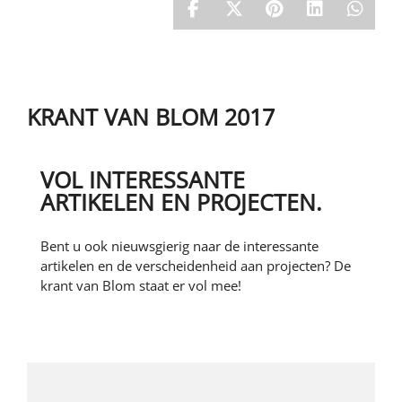
Stageplaats
NAAR DE WEBSITE
Contracten
Kwaliteitszorg
Intern opleiden en doorgroeien
LEAN bouwen
Blom opleidingen
Werkgebied
KRANT VAN BLOM 2017
VOL INTERESSANTE
ARTIKELEN EN PROJECTEN.
Bent u ook nieuwsgierig naar de interessante
artikelen en de verscheidenheid aan projecten? De
krant van Blom staat er vol mee!